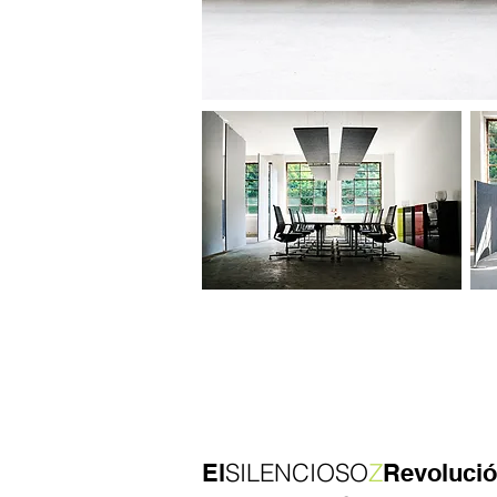
SILENCIOSO
Z
El
Revoluci