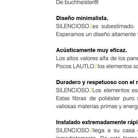
De buchheister®
Diseño minimalista.
SILENCIOSO
Z
es subestimado. 
Esperamos un diseño altamente f
Acústicamente muy eficaz.
Los altos valores alfa de los pa
Pocos LAUTLO
Z
los elementos so
Duradero y respetuoso con el 
SILENCIOSO
Z
Los elementos est
Estas fibras de poliéster pur
valiosas materias primas y energ
Instalado extremadamente rápi
SILENCIOSO
Z
llega a su casa 