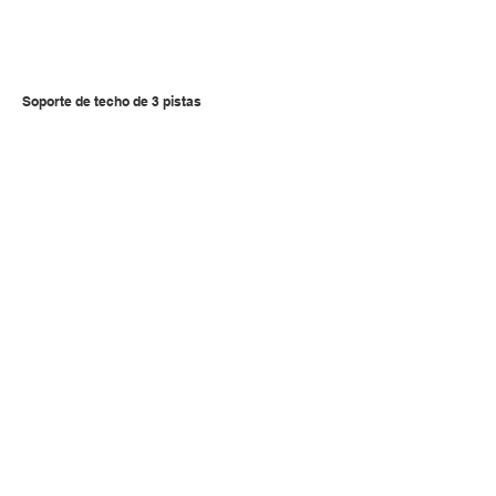
Soporte de techo de 3 pistas
Montaje en pared de 1 recorrido