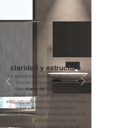
claridad y estructura
Un sentimiento armonioso de vivir y que
Función y comodidad van de la
mano
productos.
dueño del libro
Desde 1922 cuidamos el ambiente
adecuado con sistemas de cortina, cortina
panel y protección solar interior.
Desde 2019 tenemos nuestra oferta con el
LAUTLO
Z
productos para una
®
insonorización innovadora,
Hecho en