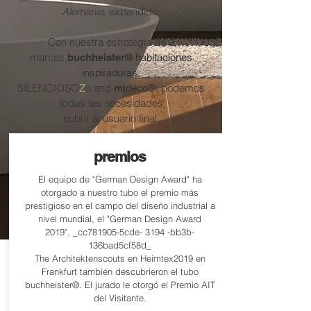
Alemania
, expandido.
Con nuestra estrategia de 3
marcas,
buchheister®
habitaciones
,
inspiradoras
SILENCIOSO
Z
and
, podemos
mi
deco®
®
todas las necesidades
cubrir al usuario final.
premios
El equipo de "German Design Award" ha
otorgado a nuestro tubo el premio más
prestigioso en el campo del diseño industrial a
nivel mundial, el "German Design Award
2019". _cc781905-5cde- 3194 -bb3b-
136bad5cf58d_
The Architektenscouts en Heimtex2019 en
Frankfurt también descubrieron el tubo
buchheister®. El jurado le otorgó el Premio AIT
del Visitante.